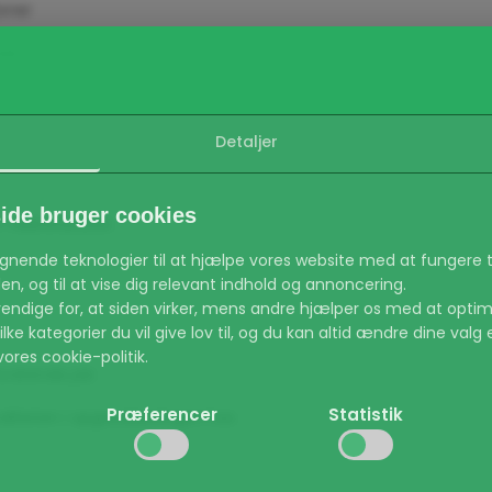
ioner
ser
Detaljer
de bruger cookies
 sekretariatet.
lignende teknologier til at hjælpe vores website med at fungere t
n, og til at vise dig relevant indhold og annoncering.
endige for, at siden virker, mens andre hjælper os med at optim
ke kategorier du vil give lov til, og du kan altid ændre dine valg 
ores cookie-politik.
fordrende job
Præferencer
Statistik
kvaliteten i opgaveløsningen hos
id aktiv) Sikrer at de grundlæggende funktioner på hjemmesiden v
til sikre områder.
 det muligt for hjemmesiden at huske dine indstillinger, som f.ek