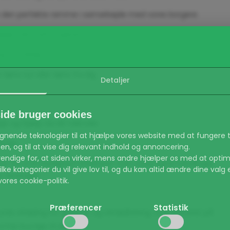
be den perfekte ramme i samarbejde med vores borgere.
agligt fokus på borgeren.
og mundtligt.
t lære nyt eller lære fra dig.
Detaljer
de bruger cookies
leje og hjælp via dit nærvær.
lignende teknologier til at hjælpe vores website med at fungere t
enter.
n, og til at vise dig relevant indhold og annoncering.
endige for, at siden virker, mens andre hjælper os med at optim
r for vi til stadighed reflekterer over vores egne handlinger
ke kategorier du vil give lov til, og du kan altid ændre dine valg 
er hinanden.
ores cookie-politik.
Præferencer
Statistik
s Afdeling for Ældre liv og rehabilitering. Vi er placeret på
id aktiv) Sikrer at de grundlæggende funktioner på hjemmesiden v
 har bus lige til døren.
til sikre områder.