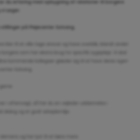
r du erfaring med opbygning af relationer til borgere
vi søger.
 stillinger på
Plejecenter
Solvang.
e klar til at ville tage ansvar og have overblik, blandt andet
e borgere som har ekstra brug for specifik sygepleje. Vi skal
dine kommende kollegaer glæder sig til at have deres egen
enter Solvang.
gerne.
r i aftenvagt, så har du en vejleder uddannelse i
d dialog og et godt arbejdsmiljø.
emens og har lyst til at lære mere