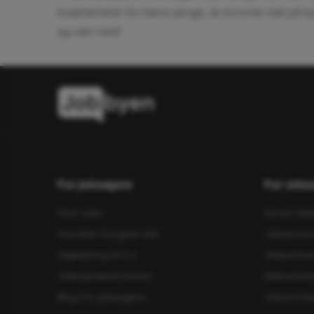
kvadratmeter for færre penge, du kommer tæt på kys
og vær med!
For jobsøgere
For virk
Find Jobs
Smart Rek
Hvordan fungere det
Jobannon
Vejledning til CV
Videointe
Videopræsentation
Rekrutteri
Blog for jobsøgere
Virksomh