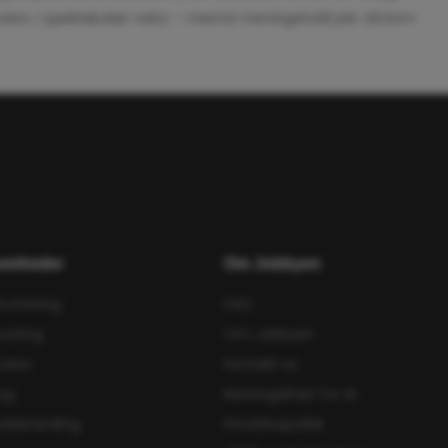
ten, i spektakulær natur – med et meningsfuldt job. Så kom
somheder
Om Jobbyen
ruttering
FAQ
cering
Om Jobbyen
rview
Kontakt os
ng
Retningslinier for AI
edsbranding
Privatlivspolitik