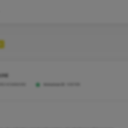
id
UNE
ORG KOMMUNE
Annonce ID:
108789