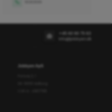
55363699
+45 60 90 75 63
info@jobbyen.dk
Jobbyen ApS
Porsvej 2, 1
DK-9000 Aalborg
CVR nr.: 41837195