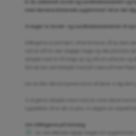
Er du uddannet social og sundhedsassistent og ha
med demensrelaterede sygdomme? Så er det dig 
Vi søger to Social- og
sundheds
assistenter til nye
Stillingerne er primært i aftentimerne, så du skal vær
ved at stå for den daglige triage og ville prioritere d
arbejde med at få triage op og stå om aftenen og 
SSA de kan samarbejde med på tværs på hele Plejec
Har du ikke alle kompetencerne så lærer vi dig dem 
Vi vil gerne arbejde mere med at vores elever komme
rygsækken så er det et plus. Vi vægter en respektful
Om stillingerne på Solvang:
Du ved allerede rigtigt meget om sygdommen d