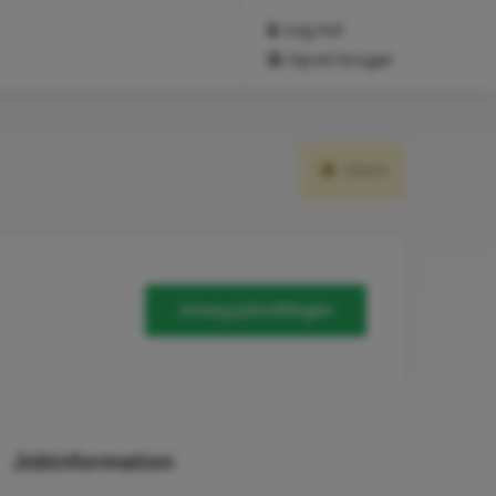
Log ind
Opret bruger
Gem
Ansøg jobstillingen
Jobinformation