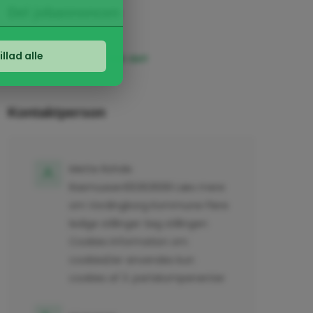
Del jobannoncen
s. sprogvalg eller
vi kan forbedre
illad alle
Interessant?
Del det!
er, der er relevante
Kontaktperson
Mette Rohde
Rasmussen55363699 Læs mere
om Vordingborg Kommune Flere
ledige stillinger Søg stillingen
Cookies Information om
cookiesDer anvendes kun
cookies af 3. partskompenenter