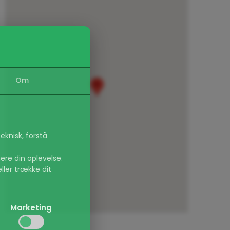
Om
eknisk, forstå
ere din oplevelse.
eller trække dit
Marketing
irker, f.eks.