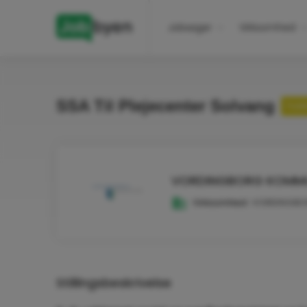
Jobsøger
Virksomhed
SSA Til Plejecenter Solvang
Fuldt
VORDINGBORG KOMM
Virksomhed:
VORDINGB
Stillingsbeskrivelse