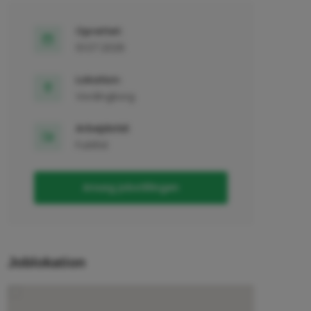
Oprettet:
01.07.2026
Lokation:
Vordingborg
Arbejdstid:
Fuldtid
Ansøg jobstillingen
Joblokation