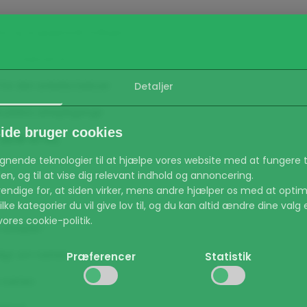
se og engagerede kolleger
o for beboerne
 for den enkelte beboer
Detaljer
lbuddets arbejdsgange
de bruger cookies
 23.15-07.15)
lignende teknologier til at hjælpe vores website med at fungere t
n, og til at vise dig relevant indhold og annoncering.
endige for, at siden virker, mens andre hjælper os med at optim
ke kategorier du vil give lov til, og du kan altid ændre dine valg 
ores cookie-politik.
 arbejdet
digt om natten
Præferencer
Statistik
id aktiv) Sikrer at de grundlæggende funktioner på hjemmesiden v
 natten
til sikre områder.
 det muligt for hjemmesiden at huske dine indstillinger, som f.ek