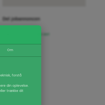
Del jobannoncen
Interessant?
Del det!
Om
eknisk, forstå
ere din oplevelse.
eller trække dit