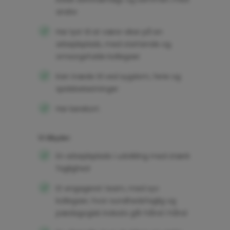
andre
Har lyst til at være vikar på en
arbejdsplads, med støttende og
omsorgsfulde kollegaer
Kan træde til ved sygdom, ferie og
spidsbelastninger
Har kørekort.
Vi tilbyder:
En arbejdsplads i udvikling med stærk
faglighed
Et engageret team, med syv
kollegaer, hvor sundhedsfaglig og
pædagogisk indsats går hånd i hånd