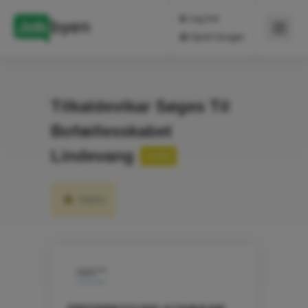
Log ind
Opret bruger
Tilkaldevikar Søges Til
Bofællesskabet
Lindevang
Fuldtid
Gem