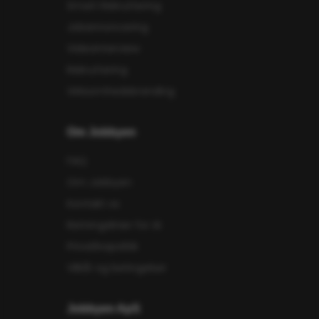
Smart Rekruttering
Jobannoncering
Videointerview
Rekruttering
Virksomhedsbranding
Om Jobbyen
FAQ
Om Jobbyen
Kontakt os
Retningslinier for AI
Privatlivspolitik
Vilkår og betingelser
Jobbyen ApS