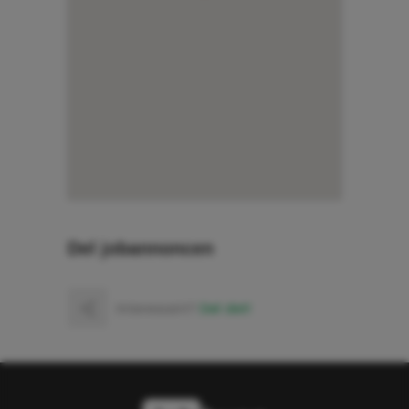
Del jobannoncen
Interessant?
Del det!