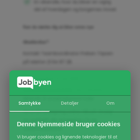
En vikarrolle, hvor du bliver en vigtig
del af hverdagen og borgernes trivsel.
Kan du tænke dig at blive vores nye
tilkaldevikar?
Kontakt Teamkoordinator Preben Tripsen
på telefon 21 64 87 28.
Ansøgningsfrist 12. juli 2026.
Ansættelsessamtaler
: der indkaldes
løbende til ansættelsessamtaler
Samtykke
Detaljer
Om
Send din ansøgning online. Klik på ”Ansøg”
og vedhæft din ansøgning, CV og
Denne hjemmeside bruger cookies
uddannelsesbevis
Vi bruger cookies og lignende teknologier til at