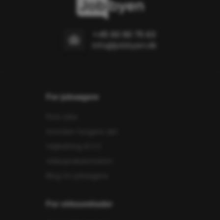
+45 60 90 75 63
info@jobbyen.dk
For jobsøgere
Find Jobs
Hvordan fungere det
Vejledning til CV
Videopræsentation
Blog for jobsøgere
For virksomheder