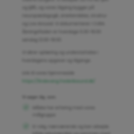
og §85, og vores tilgang bygger på
neuropædagogik, anerkendelse, struktur
og Low Arousal. Vi dokumenterer i CURA.
Åbningsfladen er hverdage 6.30-19.00
søndag 12.00-19.00
Vi sikrer oplæring og understøttelse i
hverdagens opgaver og tilgange.
Link til vores hjemmeside
https://lindevang.frederikssund.dk/
Vi søger dig, som:
Måske har erfaring med vores
målgruppe
Er rolig, nærværende og kan arbejde
både selvstændigt og sammen med