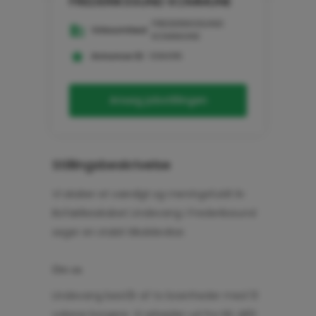
FREDERIKSSUND KOMMUNE
FREDERIKSSUND
Virksomhed:
KOMMUNE
Annonce ID:
108495
Ansøg jobstillingen
Stillingsbeskrivelse
Vi skaber et værdigt og meningsfuldt liv
Bofællesskabet Lindevang i Frederikssund
søger en stabil tilkaldevikar.
Om os
Lindevang består af to boenheder med 13
voksne borgere. Vi arbejder ud fra SEL §83