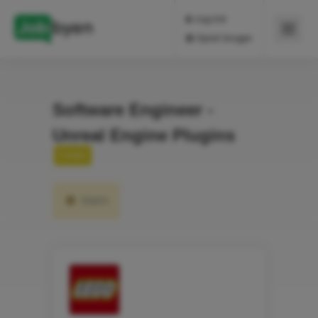
Log ind
Opret bruger
Software Engineer -
Unreal Engine Plugins
Fuldtid
Gem