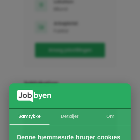
Lokation:
Billund
Arbejdstid:
Fuldtid
Ansøg jobstillingen
Joblokation
Samtykke
Detaljer
Om
Denne hjemmeside bruger cookies