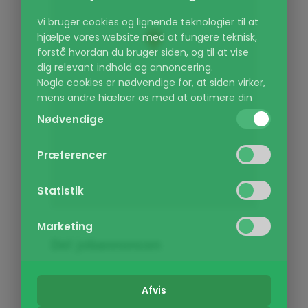
Vi bruger cookies og lignende teknologier til at
hjælpe vores website med at fungere teknisk,
forstå hvordan du bruger siden, og til at vise
dig relevant indhold og annoncering.
Nogle cookies er nødvendige for, at siden virker,
mens andre hjælper os med at optimere din
oplevelse. Du kan selv vælge, hvilke kategorier
Nødvendige
du vil give lov til, og du kan altid ændre dine
valg eller trække dit samtykke tilbage via vores
Præferencer
cookie-politik.
Kategorier:
Statistik
Nødvendige:
(Altid aktiv) Sikrer at de
grundlæggende funktioner på hjemmesiden
Marketing
virker, f.eks. navigation og adgang til sikre
Del jobannoncen
områder.
Præferencer:
Gør det muligt for
hjemmesiden at huske dine indstillinger, som
Interessant?
Afvis
Del det!
f.eks. sprogvalg eller region.