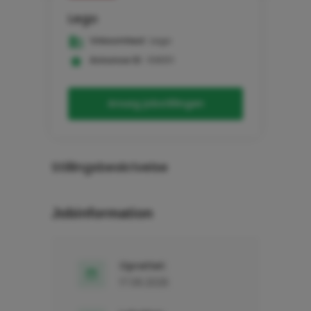
Lego
Virksomhed:
Lego
Annonce ID:
108311
Ansøg jobstillingen
Stillingsbeskrivelse
Jobinformation
Oprettet:
17.06.2026