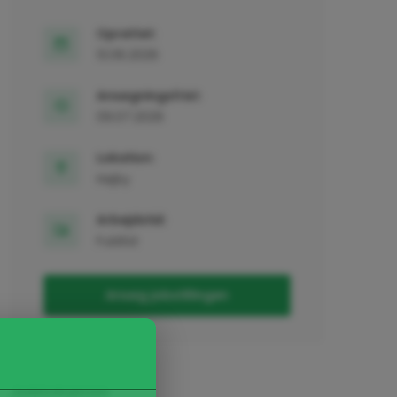
Oprettet:
13.06.2026
Ansøgningsfrist:
09.07.2026
Lokation:
Højby
Arbejdstid:
Fuldtid
Ansøg jobstillingen
Joblokation