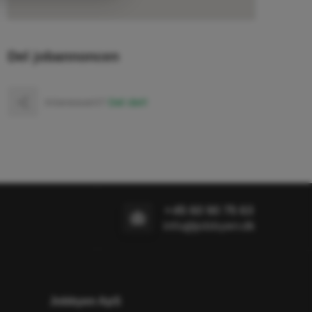
Del jobannoncen
Interessant?
Del det!
+45 60 90 75 63
info@jobbyen.dk
Jobbyen ApS