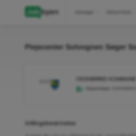
Jobsøger
Virksomhed
Plejecenter Solvognen Søger S
ODSHERRED KOMMUNE
Virksomhed:
ODSHERRED
Stillingsbeskrivelse
Vi søger dig, som er uddannet Social- og sundhedshj