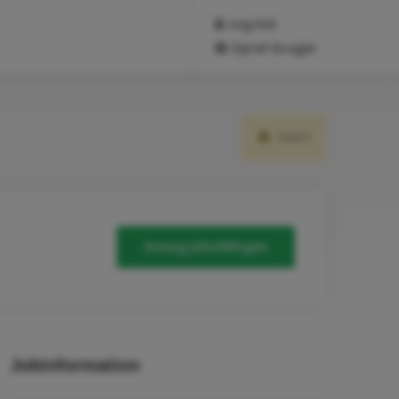
Log ind
Opret bruger
Gem
Ansøg jobstillingen
Jobinformation