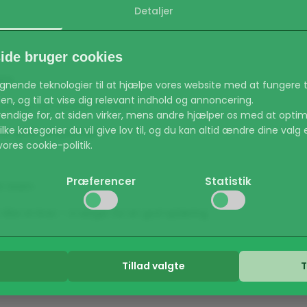
Detaljer
de bruger cookies
ens
lignende teknologier til at hjælpe vores website med at fungere t
n, og til at vise dig relevant indhold og annoncering.
og ønsker det bedste for dem
endige for, at siden virker, mens andre hjælper os med at optim
ke kategorier du vil give lov til, og du kan altid ændre dine valg 
 et godt arbejdsmiljø
ores cookie-politik.
Præferencer
Statistik
et team
id aktiv) Sikrer at de grundlæggende funktioner på hjemmesiden v
til sikre områder.
ikke et krav – vi sørger for en god oplæring
 det muligt for hjemmesiden at huske dine indstillinger, som f.ek
 os med at forstå, hvordan besøgende bruger hjemmesiden, så 
Tillad valgte
T
vi holder samtaler løbende, så vent ikke med at sende din
s til at følge besøgende på tværs af websites for at vise annonc
en enkelte bruger.