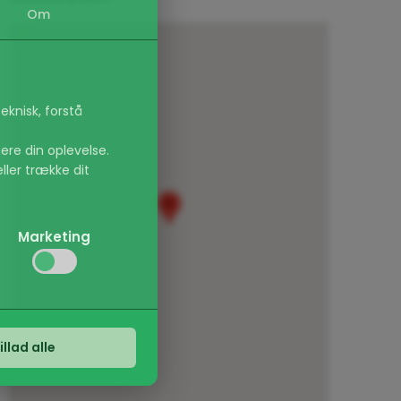
Om
eknisk, forstå
ere din oplevelse.
eller trække dit
Marketing
irker, f.eks.
s. sprogvalg eller
vi kan forbedre
illad alle
er, der er relevante