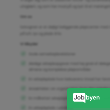
ufaglært, og som har mod på og lyst til et menings
Om os
Solvognen er et dejligt beliggende plejecenter med 48
på luft, lys og plads til liv.
Vi tilbyder
Gode samarbejdsrelationer
Alsidige arbejdsopgaver med høj grad af deleg
almene og komplekse plejeområder.
En arbejdsplads hvor beboerens trivsel har første
Ansættelse i en organisation, hvor den enkelte
En målrettet arbejdsplads hvor vi sammen skaber
En arbejdsplads i udvikling.