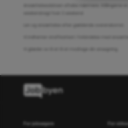
Ansættelsesdatoen aftales nærmere.
Stillingerne 
Læs vores Privatlivspol
weekendvagt hver 2 weekend.
Løn og ansættelse efter gældende overenskomst.
Vi indhenter straffeattest i forbindelse med ansætte
Vi glæder os til at til at modtage din ansøgning.
For jobsøgere
For virk