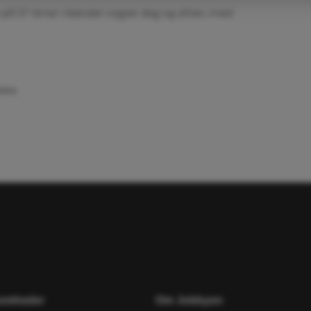
er på 37 timer i blandet vagter dag og aften, med
itik
lse.
somheder
Om Jobbyen