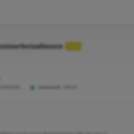
ommerferieafløsere
Fuldtid
 KOMMUNE
Annonce ID:
108042
ælper, Social og sundhedsassistent eller dig som er