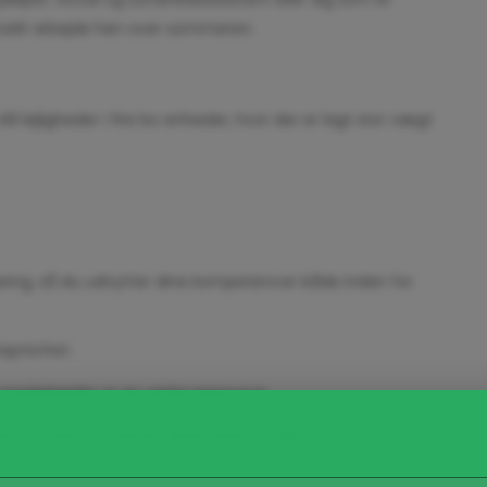
fuldt arbejde hen over sommeren.
 lejligheder i fire bo enheder, hvor der er lagt stor vægt
ering, så du udnytter dine kompetencer både inden for
prioritet.
 medarbejder er en vigtig ressource.
 et fysisk og psykisk godt arbejdsmiljø.