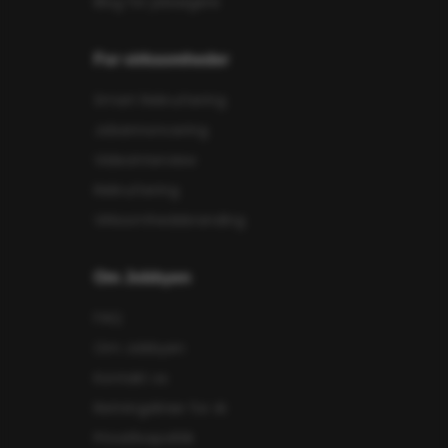
Blog for jobsøgere
For virksomheder
Smart Rekruttering
Jobannoncering
Videointerview
Rekruttering
Virksomhedsbranding
Om Jobbyen
FAQ
Om Jobbyen
Kontakt os
Retningslinier for AI
Privatlivspolitik