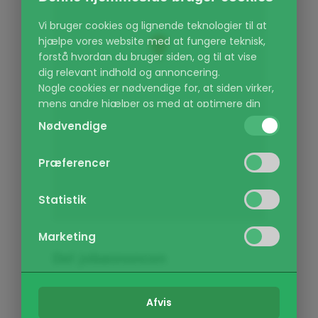
Vi bruger cookies og lignende teknologier til at
hjælpe vores website med at fungere teknisk,
forstå hvordan du bruger siden, og til at vise
dig relevant indhold og annoncering.
Nogle cookies er nødvendige for, at siden virker,
mens andre hjælper os med at optimere din
oplevelse. Du kan selv vælge, hvilke kategorier
Nødvendige
du vil give lov til, og du kan altid ændre dine
valg eller trække dit samtykke tilbage via vores
Præferencer
cookie-politik.
Kategorier:
Statistik
Nødvendige:
(Altid aktiv) Sikrer at de
grundlæggende funktioner på hjemmesiden
Marketing
virker, f.eks. navigation og adgang til sikre
Del jobannoncen
områder.
Præferencer:
Gør det muligt for
hjemmesiden at huske dine indstillinger, som
Afvis
Interessant?
Del det!
f.eks. sprogvalg eller region.