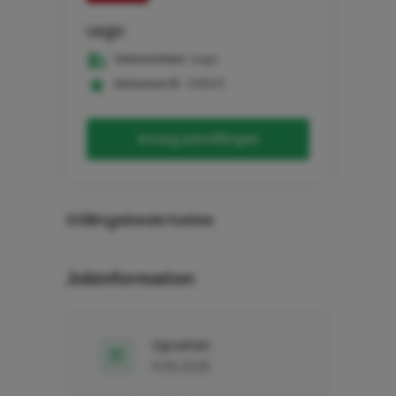
Lego
Virksomhed:
Lego
Annonce ID:
108021
Ansøg jobstillingen
Stillingsbeskrivelse
Jobinformation
Oprettet:
11.06.2026