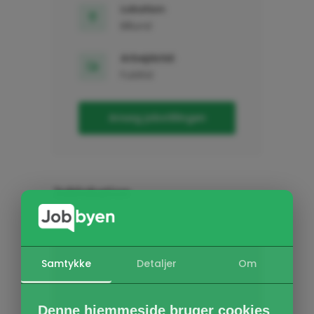
Lokation:
Billund
Arbejdstid:
Fuldtid
Ansøg jobstillingen
Joblokation
Samtykke
Detaljer
Om
Denne hjemmeside bruger cookies