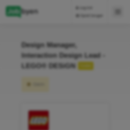
Log ind
Opret bruger
Design Manager,
Interaction Design Lead -
LEGO® DESiGN
Fuldtid
Gem