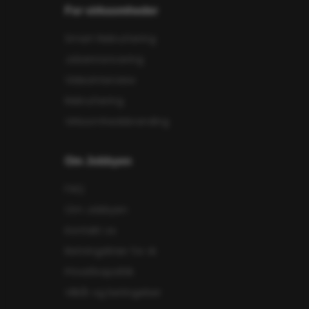
For virksomheder
Smart Rekruttering
Jobannoncering
Videointerview
Rekruttering
Virksomhedsbranding
Om Jobbyen
FAQ
Om Jobbyen
Kontakt os
Retningslinier for AI
Privatlivspolitik
Vilkår og betingelser