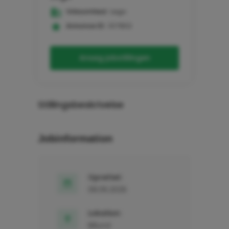
Virksomhed:
Lego
Annonce ID:
107802
Ansøg jobstillingen
Stillingsbeskrivelse
Jobinformation
Oprettet:
08.06.2026
Lokation:
Billund