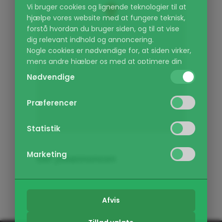
Vi bruger cookies og lignende teknologier til at
hjælpe vores website med at fungere teknisk,
forstå hvordan du bruger siden, og til at vise
dig relevant indhold og annoncering.
Nogle cookies er nødvendige for, at siden virker,
mens andre hjælper os med at optimere din
oplevelse. Du kan selv vælge, hvilke kategorier
Nødvendige
du vil give lov til, og du kan altid ændre dine
valg eller trække dit samtykke tilbage via vores
Præferencer
cookie-politik.
Kategorier:
Statistik
Nødvendige:
(Altid aktiv) Sikrer at de
grundlæggende funktioner på hjemmesiden
Marketing
Del jobannoncen
virker, f.eks. navigation og adgang til sikre
områder.
Præferencer:
Gør det muligt for
Interessant?
Del det!
hjemmesiden at huske dine indstillinger, som
Afvis
f.eks. sprogvalg eller region.
Statistik:
Hjælper os med at forstå,