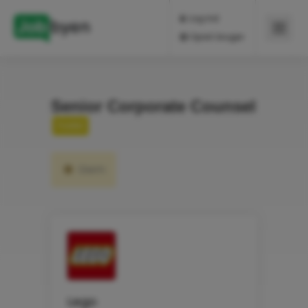
Log ind
Opret bruger
Senior Corporate Counsel
Fuldtid
Gem
Lego