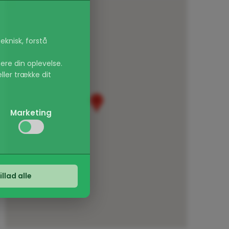
eknisk, forstå
ere din oplevelse.
eller trække dit
Marketing
irker, f.eks.
s. sprogvalg eller
vi kan forbedre
illad alle
er, der er relevante