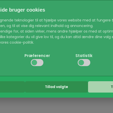
de bruger cookies
lignende teknologier til at hjælpe vores website med at fungere t
n, og til at vise dig relevant indhold og annoncering.
endige for, at siden virker, mens andre hjælper os med at optim
ke kategorier du vil give lov til, og du kan altid ændre dine valg 
ores cookie-politik.
Præferencer
Statistik
id aktiv) Sikrer at de grundlæggende funktioner på hjemmesiden v
til sikre områder.
 det muligt for hjemmesiden at huske dine indstillinger, som f.ek
 os med at forstå, hvordan besøgende bruger hjemmesiden, så 
Tillad valgte
T
s til at følge besøgende på tværs af websites for at vise annonc
en enkelte bruger.
itik