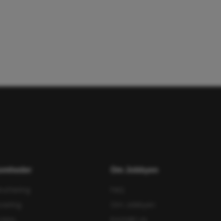
somheder
Om Jobbyen
ruttering
FAQ
cering
Om Jobbyen
rview
Kontakt os