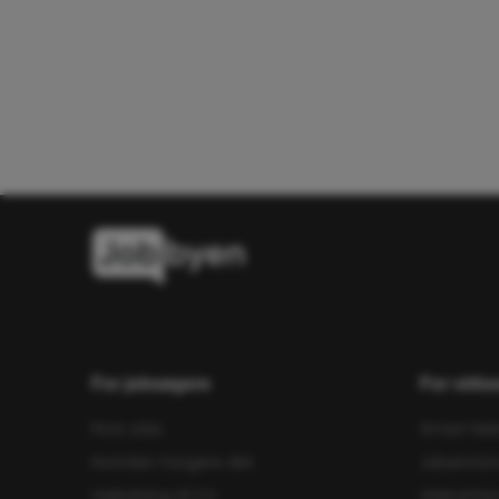
For jobsøgere
For virk
Find Jobs
Smart Rek
Hvordan fungere det
Jobannon
Vejledning til CV
Videointe