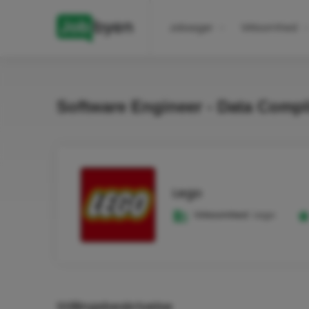
Jobsøger
Virksomhed
Software Engineer - Data Comp
Lego
Virksomhed:
Lego
Stillingsbeskrivelse