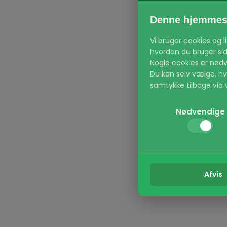
Denne hjemmesi
Vi bruger cookies og 
hvordan du bruger side
Nogle cookies er nødv
Du kan selv vælge, hvil
samtykke tilbage via v
Kategorier:
Nødvendige
Nødvendige:
(Alt
navigation og adgang 
Præferencer:
Gør
region.
Statistik:
Hjælper
Afvis
brugerrejsen.
Marketing:
Bruge
og engagerende for d
Læs vores Privatlivspol