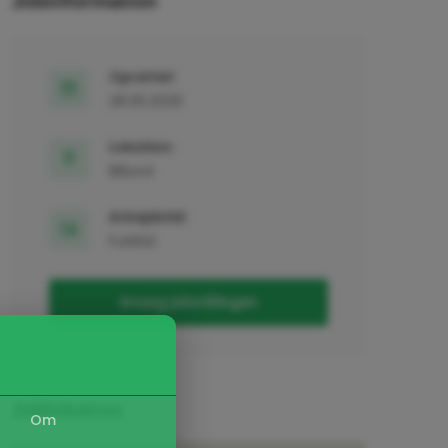
Jobinformation
Oprettet:
28.05.2026
Lokation:
Billund
Arbejdstid:
Fuldtid
Ansøg jobstillingen
Joblokation
Om