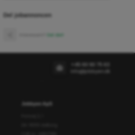
Del jobannoncen
Interessant?
Del det!
+45 60 90 75 63
info@jobbyen.dk
Jobbyen ApS
Porsvej 2, 1
DK-9000 Aalborg
CVR nr.: 41837195