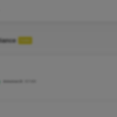
liance
Fuldtid
Annonce ID:
107491