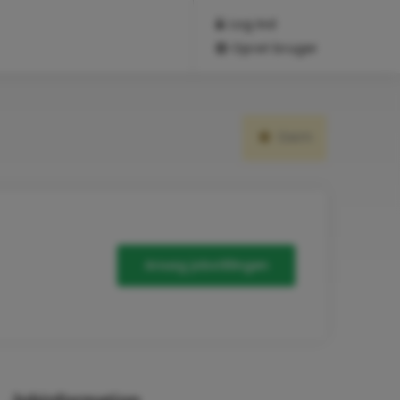
Log ind
Opret bruger
Gem
Ansøg jobstillingen