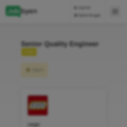
Log ind
Opret bruger
Senior Quality Engineer
Fuldtid
Gem
Lego