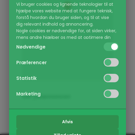
Vi bruger cookies og lignende teknologier til at
hjælpe vores website med at fungere teknisk,
forstå hvordan du bruger siden, og til at vise
dig relevant indhold og annoncering.
Nogle cookies er nødvendige for, at siden virker,
mens andre hjælper os med at optimere din
oplevelse. Du kan selv vælge, hvilke kategorier
Nødvendige
du vil give lov til, og du kan altid ændre dine
valg eller trække dit samtykke tilbage via vores
Præferencer
cookie-politik.
Kategorier:
Statistik
Nødvendige:
(Altid aktiv) Sikrer at de
grundlæggende funktioner på hjemmesiden
Marketing
Del jobannoncen
virker, f.eks. navigation og adgang til sikre
områder.
Præferencer:
Gør det muligt for
Interessant?
Del det!
hjemmesiden at huske dine indstillinger, som
Afvis
f.eks. sprogvalg eller region.
Statistik:
Hjælper os med at forstå,