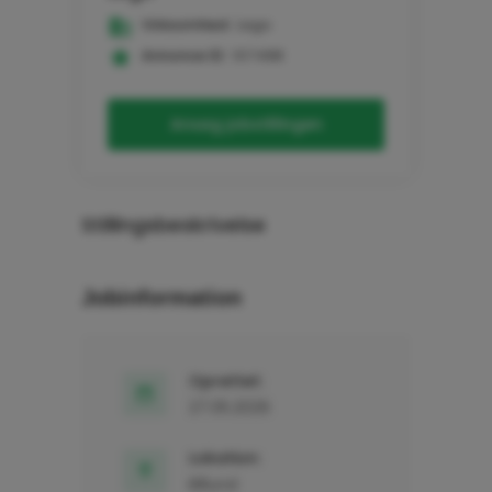
Virksomhed:
Lego
Annonce ID:
107488
Ansøg jobstillingen
Stillingsbeskrivelse
Jobinformation
Oprettet:
27.05.2026
Lokation:
Billund