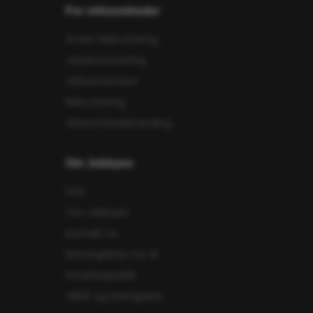
For virksomheder
Smart Rekruttering
Jobannoncering
Videointerview
Rekruttering
Virksomhedsbranding
Om Jobbyen
FAQ
Om Jobbyen
Kontakt os
Retningslinier for AI
Privatlivspolitik
Vilkår og betingelser