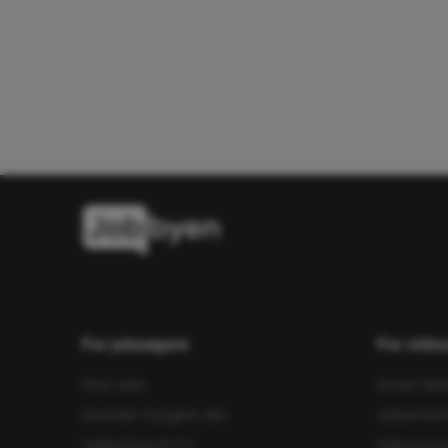
For jobsøgere
For virk
Find Jobs
Smart Rek
Hvordan fungere det
Jobannon
Vejledning til CV
Videointe