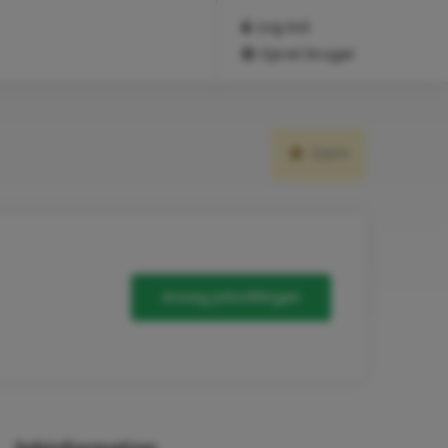
Log ind
Opret bruger
Gem
Ansøg jobstillingen