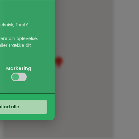
eknisk, forstå
ere din oplevelse.
eller trække dit
Marketing
irker, f.eks.
s. sprogvalg eller
vi kan forbedre
illad alle
er, der er relevante