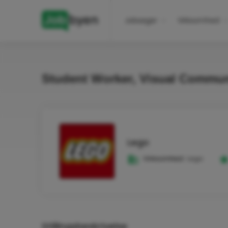
Jobsøger
Virksomhed
Student Worker, Visual Commu
Lego
Virksomhed:
Lego
Stillingsbeskrivelse