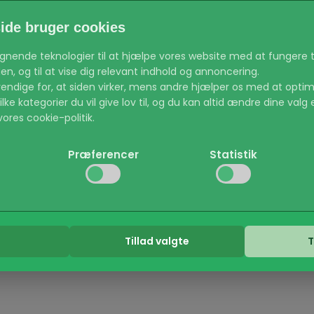
de bruger cookies
lignende teknologier til at hjælpe vores website med at fungere t
n, og til at vise dig relevant indhold og annoncering.
endige for, at siden virker, mens andre hjælper os med at optim
ke kategorier du vil give lov til, og du kan altid ændre dine valg 
ores cookie-politik.
Præferencer
Statistik
id aktiv) Sikrer at de grundlæggende funktioner på hjemmesiden v
til sikre områder.
 det muligt for hjemmesiden at huske dine indstillinger, som f.ek
 os med at forstå, hvordan besøgende bruger hjemmesiden, så 
Tillad valgte
T
s til at følge besøgende på tværs af websites for at vise annonc
en enkelte bruger.
itik