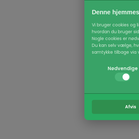
Denne hjemmesi
Vi bruger cookies og 
hvordan du bruger side
Nogle cookies er nødv
Du kan selv vælge, hvil
samtykke tilbage via v
Kategorier:
Nødvendige
Nødvendige:
(Alt
navigation og adgang 
Præferencer:
Gør
region.
Statistik:
Hjælper
Afvis
brugerrejsen.
Marketing:
Bruge
og engagerende for d
Læs vores Privatlivspol