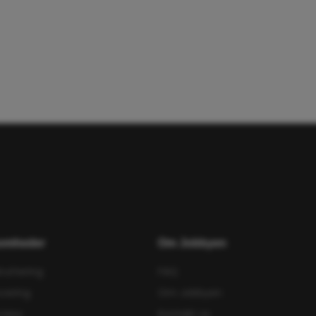
somheder
Om Jobbyen
ruttering
FAQ
cering
Om Jobbyen
rview
Kontakt os