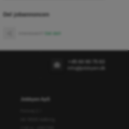
Del jobannoncen
Interessant?
Del det!
+45 60 90 75 63
info@jobbyen.dk
Jobbyen ApS
Porsvej 2, 1
DK-9000 Aalborg
CVR nr.: 41837195