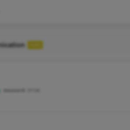
nication
Fuldtid
Annonce ID:
107136